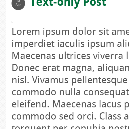
Text-only Post
15
Apr
Lorem ipsum dolor sit amet
imperdiet iaculis ipsum ali
Maecenas ultrices viverra l
Donec erat magna, aliquam
nisl. Vivamus pellentesque
commodo nulla consequat. P
eleifend. Maecenas lacus 
commodo sed orci. Class ap
torquent per conubia nost