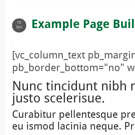
Example Page Buil
15
Oct
[vc_column_text pb_margi
pb_border_bottom="no" wid
Nunc tincidunt nibh n
justo scelerisue.
Curabitur pellentesque pre
eu ismod lacinia neque. Pr