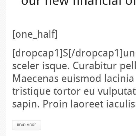
our new financial 
[one_half]
[dropcap1]S[/dropcap1]unc 
sceler isque. Curabitur pel
Maecenas euismod lacinia 
tristique tortor eu vulput
sapin. Proin laoreet iaculis
READ MORE