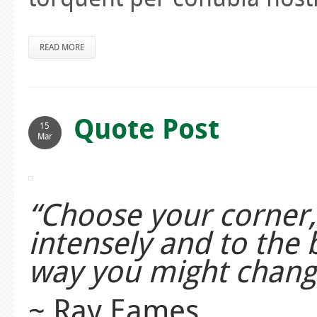
READ MORE
Quote Post
15
Mar
“Choose your corner, 
intensely and to the b
way you might chang
~ Ray Eames.