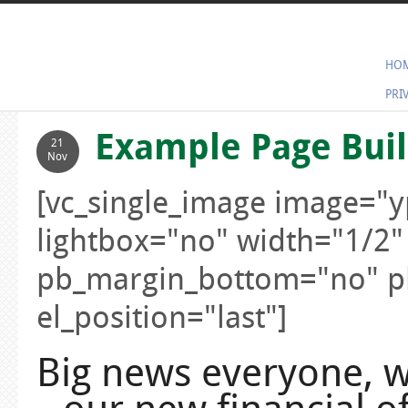
HO
PRI
Example Page Buil
21
Nov
[vc_single_image image="
lightbox="no" width="1/2" 
pb_margin_bottom="no" p
el_position="last"]
Big news everyone, w